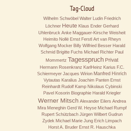
Tag-Cloud
Wilhelm Schwöbel
Walter Ludin
Friedrich
Heute
Löchner
Klaus Ender
Gerhard
Uhlenbruck
Anke Maggauer-Kirsche
Weisheit
Heimito Nollé
Ernst Ferstl
Art van Rheyn
Wolfgang Mocker
Billy
Wilfried Besser
Harald
Schmid
Brigitte Fuchs
Michael Richter
Paul
Tagesspruch
Privat
Mommertz
Hermann Rosenkranz
KarlHeinz Karius
F.C.
Schiermeyer
Jacques Wirion
Manfred Hinrich
Vytautas Karalius
Joachim Panten
Ernst
Reinhardt
Rudolf Kamp
Nikolaus Cybinski
Pavel Kosorin
Biographie
Harald Kriegler
Werner Mitsch
Alexander Eilers
Andrea
Mira Meneghin
Gerd W. Heyse
Michael Rumpf
Rupert Schützbach
Jürgen Wilbert
Gudrun
Zydek
Michael Marie Jung
Erich Limpach
Horst A. Bruder
Ernst R. Hauschka