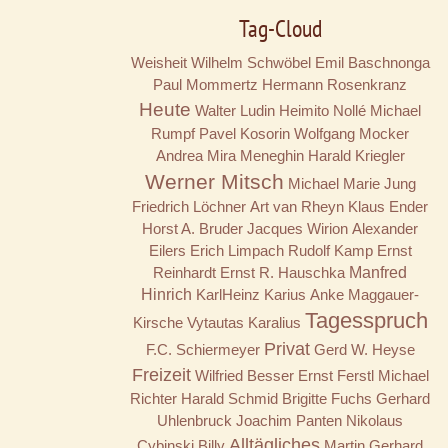
Tag-Cloud
Weisheit
Wilhelm Schwöbel
Emil Baschnonga
Paul Mommertz
Hermann Rosenkranz
Heute
Walter Ludin
Heimito Nollé
Michael
Rumpf
Pavel Kosorin
Wolfgang Mocker
Andrea Mira Meneghin
Harald Kriegler
Werner Mitsch
Michael Marie Jung
Friedrich Löchner
Art van Rheyn
Klaus Ender
Horst A. Bruder
Jacques Wirion
Alexander
Eilers
Erich Limpach
Rudolf Kamp
Ernst
Reinhardt
Ernst R. Hauschka
Manfred
Hinrich
KarlHeinz Karius
Anke Maggauer-
Tagesspruch
Kirsche
Vytautas Karalius
Privat
F.C. Schiermeyer
Gerd W. Heyse
Freizeit
Wilfried Besser
Ernst Ferstl
Michael
Richter
Harald Schmid
Brigitte Fuchs
Gerhard
Uhlenbruck
Joachim Panten
Nikolaus
Alltägliches
Cybinski
Billy
Martin Gerhard