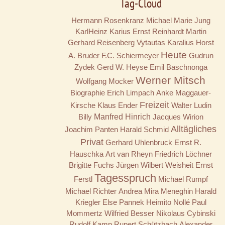
Tag-Cloud
Hermann Rosenkranz
Michael Marie Jung
KarlHeinz Karius
Ernst Reinhardt
Martin
Gerhard Reisenberg
Vytautas Karalius
Horst
Heute
A. Bruder
F.C. Schiermeyer
Gudrun
Zydek
Gerd W. Heyse
Emil Baschnonga
Werner Mitsch
Wolfgang Mocker
Biographie
Erich Limpach
Anke Maggauer-
Freizeit
Kirsche
Klaus Ender
Walter Ludin
Billy
Manfred Hinrich
Jacques Wirion
Alltägliches
Joachim Panten
Harald Schmid
Privat
Gerhard Uhlenbruck
Ernst R.
Hauschka
Art van Rheyn
Friedrich Löchner
Brigitte Fuchs
Jürgen Wilbert
Weisheit
Ernst
Tagesspruch
Ferstl
Michael Rumpf
Michael Richter
Andrea Mira Meneghin
Harald
Kriegler
Else Pannek
Heimito Nollé
Paul
Mommertz
Wilfried Besser
Nikolaus Cybinski
Rudolf Kamp
Rupert Schützbach
Alexander