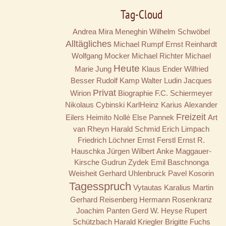
Tag-Cloud
Andrea Mira Meneghin
Wilhelm Schwöbel
Alltägliches
Michael Rumpf
Ernst Reinhardt
Wolfgang Mocker
Michael Richter
Michael
Heute
Marie Jung
Klaus Ender
Wilfried
Besser
Rudolf Kamp
Walter Ludin
Jacques
Privat
Wirion
Biographie
F.C. Schiermeyer
Nikolaus Cybinski
KarlHeinz Karius
Alexander
Freizeit
Eilers
Heimito Nollé
Else Pannek
Art
van Rheyn
Harald Schmid
Erich Limpach
Friedrich Löchner
Ernst Ferstl
Ernst R.
Hauschka
Jürgen Wilbert
Anke Maggauer-
Kirsche
Gudrun Zydek
Emil Baschnonga
Weisheit
Gerhard Uhlenbruck
Pavel Kosorin
Tagesspruch
Vytautas Karalius
Martin
Gerhard Reisenberg
Hermann Rosenkranz
Joachim Panten
Gerd W. Heyse
Rupert
Schützbach
Harald Kriegler
Brigitte Fuchs