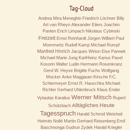
Tag-Cloud
Andrea Mira Meneghin
Friedrich Löchner
Billy
Art van Rheyn
Alexander Eilers
Joachim
Panten
Erich Limpach
Nikolaus Cybinski
Freizeit
Ernst Reinhardt
Jürgen Wilbert
Paul
Mommertz
Rudolf Kamp
Michael Rumpf
Manfred Hinrich
Jacques Wirion
Else Pannek
Michael Marie Jung
KarlHeinz Karius
Pavel
Kosorin
Walter Ludin
Hermann Rosenkranz
Gerd W. Heyse
Brigitte Fuchs
Wolfgang
Mocker
Anke Maggauer-Kirsche
F.C.
Schiermeyer
Ernst R. Hauschka
Michael
Richter
Gerhard Uhlenbruck
Klaus Ender
Werner Mitsch
Vytautas Karalius
Rupert
Alltägliches
Heute
Schützbach
Tagesspruch
Harald Schmid
Weisheit
Heimito Nollé
Martin Gerhard Reisenberg
Emil
Baschnonga
Gudrun Zydek
Harald Kriegler