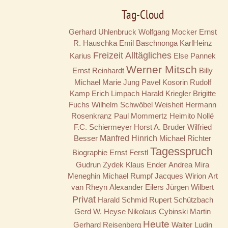
Tag-Cloud
Gerhard Uhlenbruck
Wolfgang Mocker
Ernst
R. Hauschka
Emil Baschnonga
KarlHeinz
Freizeit
Alltägliches
Karius
Else Pannek
Werner Mitsch
Ernst Reinhardt
Billy
Michael Marie Jung
Pavel Kosorin
Rudolf
Kamp
Erich Limpach
Harald Kriegler
Brigitte
Fuchs
Wilhelm Schwöbel
Weisheit
Hermann
Rosenkranz
Paul Mommertz
Heimito Nollé
F.C. Schiermeyer
Horst A. Bruder
Wilfried
Besser
Manfred Hinrich
Michael Richter
Tagesspruch
Biographie
Ernst Ferstl
Gudrun Zydek
Klaus Ender
Andrea Mira
Meneghin
Michael Rumpf
Jacques Wirion
Art
van Rheyn
Alexander Eilers
Jürgen Wilbert
Privat
Harald Schmid
Rupert Schützbach
Gerd W. Heyse
Nikolaus Cybinski
Martin
Heute
Gerhard Reisenberg
Walter Ludin