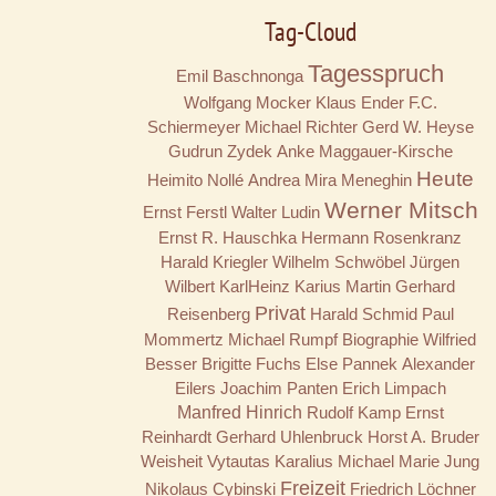
Tag-Cloud
Tagesspruch
Emil Baschnonga
Wolfgang Mocker
Klaus Ender
F.C.
Schiermeyer
Michael Richter
Gerd W. Heyse
Gudrun Zydek
Anke Maggauer-Kirsche
Heute
Heimito Nollé
Andrea Mira Meneghin
Werner Mitsch
Ernst Ferstl
Walter Ludin
Ernst R. Hauschka
Hermann Rosenkranz
Harald Kriegler
Wilhelm Schwöbel
Jürgen
Wilbert
KarlHeinz Karius
Martin Gerhard
Privat
Reisenberg
Harald Schmid
Paul
Mommertz
Michael Rumpf
Biographie
Wilfried
Besser
Brigitte Fuchs
Else Pannek
Alexander
Eilers
Joachim Panten
Erich Limpach
Manfred Hinrich
Rudolf Kamp
Ernst
Reinhardt
Gerhard Uhlenbruck
Horst A. Bruder
Weisheit
Vytautas Karalius
Michael Marie Jung
Freizeit
Nikolaus Cybinski
Friedrich Löchner