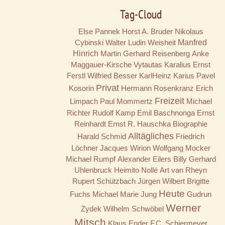
Tag-Cloud
Else Pannek
Horst A. Bruder
Nikolaus
Cybinski
Walter Ludin
Weisheit
Manfred
Hinrich
Martin Gerhard Reisenberg
Anke
Maggauer-Kirsche
Vytautas Karalius
Ernst
Ferstl
Wilfried Besser
KarlHeinz Karius
Pavel
Privat
Kosorin
Hermann Rosenkranz
Erich
Freizeit
Limpach
Paul Mommertz
Michael
Richter
Rudolf Kamp
Emil Baschnonga
Ernst
Reinhardt
Ernst R. Hauschka
Biographie
Alltägliches
Harald Schmid
Friedrich
Löchner
Jacques Wirion
Wolfgang Mocker
Michael Rumpf
Alexander Eilers
Billy
Gerhard
Uhlenbruck
Heimito Nollé
Art van Rheyn
Rupert Schützbach
Jürgen Wilbert
Brigitte
Heute
Fuchs
Michael Marie Jung
Gudrun
Werner
Zydek
Wilhelm Schwöbel
Mitsch
Klaus Ender
F.C. Schiermeyer