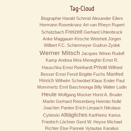
Tag-Cloud
Biographie
Harald Schmid
Alexander Eilers
Hermann Rosenkranz
Art van Rheyn
Rupert
Freizeit
Schützbach
Gerhard Uhlenbruck
Anke Maggauer-Kirsche
Weisheit
Jürgen
Wilbert
F.C. Schiermeyer
Gudrun Zydek
Werner Mitsch
Jacques Wirion
Rudolf
Kamp
Andrea Mira Meneghin
Ernst R.
Privat
Hauschka
Ernst Reinhardt
Wilfried
Besser
Ernst Ferstl
Brigitte Fuchs
Manfred
Hinrich
Wilhelm Schwöbel
Klaus Ender
Paul
Mommertz
Emil Baschnonga
Billy
Walter Ludin
Heute
Wolfgang Mocker
Horst A. Bruder
Martin Gerhard Reisenberg
Heimito Nollé
Joachim Panten
Erich Limpach
Nikolaus
Alltägliches
Cybinski
KarlHeinz Karius
Friedrich Löchner
Gerd W. Heyse
Michael
Richter
Else Pannek
Vytautas Karalius