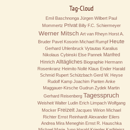
Tag-Cloud
Emil Baschnonga
Jürgen Wilbert
Paul
Privat
Mommertz
Billy
F.C. Schiermeyer
Werner Mitsch
Art van Rheyn
Horst A.
Heute
Bruder
Pavel Kosorin
Michael Rumpf
Gerhard Uhlenbruck
Vytautas Karalius
Nikolaus Cybinski
Else Pannek
Manfred
Alltägliches
Hinrich
Biographie
Hermann
Rosenkranz
Heimito Nollé
Klaus Ender
Harald
Schmid
Rupert Schützbach
Gerd W. Heyse
Rudolf Kamp
Joachim Panten
Anke
Maggauer-Kirsche
Gudrun Zydek
Martin
Tagesspruch
Gerhard Reisenberg
Weisheit
Walter Ludin
Erich Limpach
Wolfgang
Freizeit
Mocker
Jacques Wirion
Michael
Richter
Ernst Reinhardt
Alexander Eilers
Andrea Mira Meneghin
Ernst R. Hauschka
Michael Marie Jung
Harald Kriegler
KarlHeinz