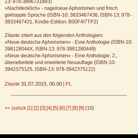
13: 978-3896731883)
»Nachdenklich« - nagelneue Aphorismen und frisch
gekloppte Sprüche (ISBN-10: 3833467436, ISBN-13: 978-
3833467431, Kindle-Edition: B00F4I7TP2)
Zitante zitiert aus den folgenden Anthologien:
»Neue deutsche Aphorismen« - Eine Anthologie (ISBN-10:
398128044X, ISBN-13: 978-3981280449)
»Neue deutsche Aphorismen« - Eine Anthologie. 2.,
überarbeitete und erweiterte Neuauflage (ISBN-10:
3942375125, ISBN-13: 978-3942375122)
31.07.2015, 00.00
Zitante
|
PL
<< zurück
[1]
[2]
[3]
[4]
[5]
[6]
[7]
[8]
[9]
(10)