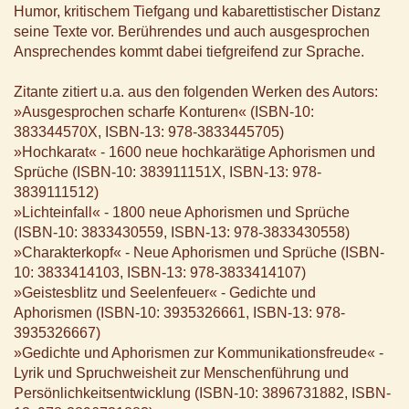
Humor, kritischem Tiefgang und kabarettistischer Distanz
seine Texte vor. Berührendes und auch ausgesprochen
Ansprechendes kommt dabei tiefgreifend zur Sprache.
Zitante zitiert u.a. aus den folgenden Werken des Autors:
»Ausgesprochen scharfe Konturen« (ISBN-10:
383344570X, ISBN-13: 978-3833445705)
»Hochkarat« - 1600 neue hochkarätige Aphorismen und
Sprüche (ISBN-10: 383911151X, ISBN-13: 978-
3839111512)
»Lichteinfall« - 1800 neue Aphorismen und Sprüche
(ISBN-10: 3833430559, ISBN-13: 978-3833430558)
»Charakterkopf« - Neue Aphorismen und Sprüche (ISBN-
10: 3833414103, ISBN-13: 978-3833414107)
»Geistesblitz und Seelenfeuer« - Gedichte und
Aphorismen (ISBN-10: 3935326661, ISBN-13: 978-
3935326667)
»Gedichte und Aphorismen zur Kommunikationsfreude« -
Lyrik und Spruchweisheit zur Menschenführung und
Persönlichkeitsentwicklung (ISBN-10: 3896731882, ISBN-