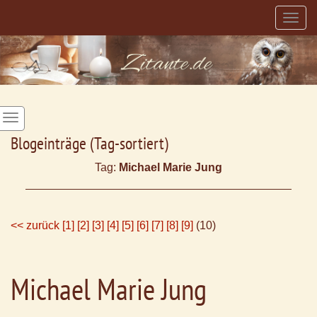
Togg
navig
Blogeinträge (Tag-sortiert)
Tag:
Michael Marie Jung
<< zurück
[1]
[2]
[3]
[4]
[5]
[6]
[7]
[8]
[9]
(10)
Michael Marie Jung