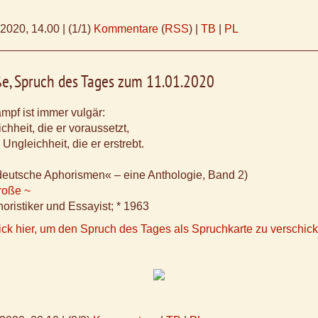
.2020, 14.00
|
(1/1)
Kommentare
(
RSS
) |
TB
|
PL
ße, Spruch des Tages zum 11.01.2020
pf ist immer vulgär:
chheit, die er voraussetzt,
Ungleichheit, die er erstrebt.
deutsche Aphorismen« – eine Anthologie, Band 2)
roße ~
oristiker und Essayist; * 1963
ick hier, um den Spruch des Tages als Spruchkarte zu verschic