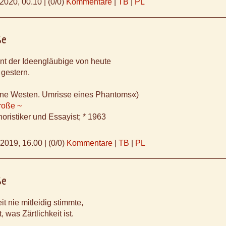
.2020, 00.10
|
(0/0)
Kommentare
|
TB
|
PL
ße
nt der Ideengläubige von heute
 gestern.
erne Westen. Umrisse eines Phantoms«)
roße ~
oristiker und Essayist; * 1963
.2019, 16.00
|
(0/0)
Kommentare
|
TB
|
PL
ße
 nie mitleidig stimmte,
, was Zärtlichkeit ist.