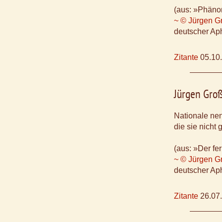
(aus: »Phäno
~ © Jürgen G
deutscher Aph
Zitante
05.10
Jürgen Gro
Nationale nen
die sie nicht 
(aus: »Der f
~ © Jürgen G
deutscher Aph
Zitante
26.07