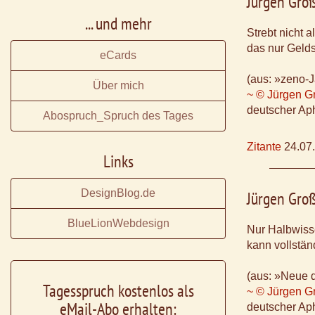
Jürgen Gro
... und mehr
Strebt nicht 
das nur Geld
eCards
(aus: »zeno-Ja
Über mich
~ © Jürgen G
deutscher Aph
Abospruch_Spruch des Tages
Zitante
24.07
Links
DesignBlog.de
Jürgen Gro
BlueLionWebdesign
Nur Halbwis
kann vollstän
(aus: »Neue 
Tagesspruch kostenlos als
~ © Jürgen G
eMail-Abo erhalten:
deutscher Aph