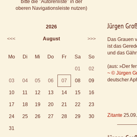
bitte die "Autorenliste" in der
oberen Navigationsleiste nutzen)
Jürgen Gro
2026
<<<
August
>>>
Das Grauen v
ist das Gered
und das Gähn
Mo
Di
Mi
Do
Fr
Sa
So
(aus: »Der f
01
02
~ © Jürgen G
deutscher Aph
03
04
05
06
07
08
09
10
11
12
13
14
15
16
17
18
19
20
21
22
23
Zitante
25.09
24
25
26
27
28
29
30
31