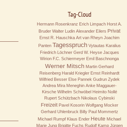
Tag-Cloud
Hermann Rosenkranz
Erich Limpach
Horst A.
Privat
Bruder
Walter Ludin
Alexander Eilers
Ernst R. Hauschka
Art van Rheyn
Joachim
Tagesspruch
Panten
Vytautas Karalius
Friedrich Löchner
Gerd W. Heyse
Jacques
Wirion
F.C. Schiermeyer
Emil Baschnonga
Werner Mitsch
Martin Gerhard
Reisenberg
Harald Kriegler
Ernst Reinhardt
Wilfried Besser
Else Pannek
Gudrun Zydek
Andrea Mira Meneghin
Anke Maggauer-
Kirsche
Wilhelm Schwöbel
Heimito Nollé
Rupert Schützbach
Nikolaus Cybinski
Freizeit
Pavel Kosorin
Wolfgang Mocker
Gerhard Uhlenbruck
Billy
Paul Mommertz
Heute
Michael Rumpf
Klaus Ender
Michael
Marie Jung
Brigitte Fuchs
Rudolf Kamp
Jürgen