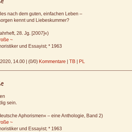
ße
alles nach dem guten, einfachen Leben –
sorgen kennt und Liebeskummer?
hrheft, 28. Jg. [2007]«)
roße ~
oristiker und Essayist; * 1963
.2020, 14.00
|
(0/0)
Kommentare
|
TB
|
PL
ße
sen
dig sein.
deutsche Aphorismen« – eine Anthologie, Band 2)
roße ~
oristiker und Essayist; * 1963