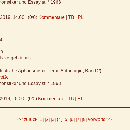
oristiker und Essayist; * 1963
.2019, 14.00
|
(0/0)
Kommentare
|
TB
|
PL
ße
en
ls vergebliches.
deutsche Aphorismen« – eine Anthologie, Band 2)
roße ~
oristiker und Essayist; * 1963
.2019, 18.00
|
(0/0)
Kommentare
|
TB
|
PL
<< zurück
[1]
[2]
[3]
(4)
[5]
[6]
[7]
[8]
vorwärts >>