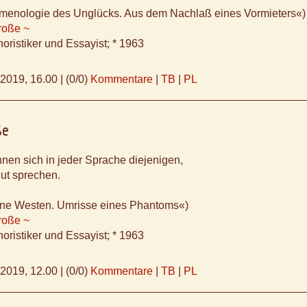
menologie des Unglücks. Aus dem Nachlaß eines Vormieters«)
roße ~
oristiker und Essayist; * 1963
.2019, 16.00
|
(0/0)
Kommentare
|
TB
|
PL
ße
nen sich in jeder Sprache diejenigen,
gut sprechen.
erne Westen. Umrisse eines Phantoms«)
roße ~
oristiker und Essayist; * 1963
.2019, 12.00
|
(0/0)
Kommentare
|
TB
|
PL