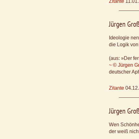
Zitante
11.01
Jürgen Gro
Ideologie nen
die Logik von
(aus: »Der f
~ © Jürgen G
deutscher Aph
Zitante
04.12
Jürgen Gro
Wen Schönheit
der weiß nicht