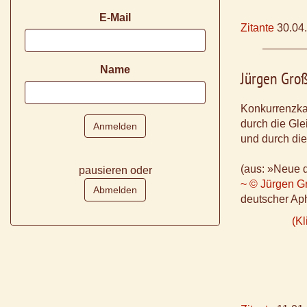
E-Mail
Zitante
30.04
Name
Jürgen Gro
Konkurrenzkam
durch die Glei
und durch die 
(aus: »Neue 
pausieren oder
~ © Jürgen G
deutscher Aph
(Kl