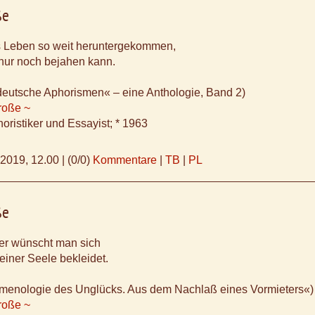
ße
as Leben so weit heruntergekommen,
nur noch bejahen kann.
deutsche Aphorismen« – eine Anthologie, Band 2)
roße ~
oristiker und Essayist; * 1963
.2019, 12.00
|
(0/0)
Kommentare
|
TB
|
PL
ße
r wünscht man sich
 einer Seele bekleidet.
menologie des Unglücks. Aus dem Nachlaß eines Vormieters«)
roße ~