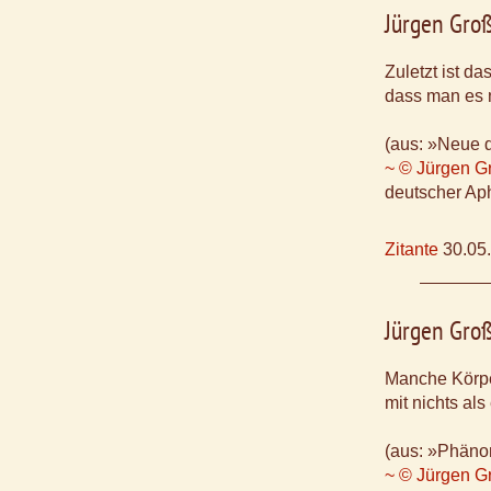
Jürgen Gro
Zuletzt ist d
dass man es 
(aus: »Neue 
~ © Jürgen G
deutscher Aph
Zitante
30.05
Jürgen Gro
Manche Körpe
mit nichts als
(aus: »Phäno
~ © Jürgen G