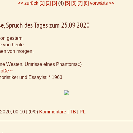
<< zurück
[1]
[2]
[3]
(4)
[5]
[6]
[7]
[8]
vorwärts >>
ße, Spruch des Tages zum 25.09.2020
on gestern
e von heute
en von morgen.
erne Westen. Umrisse eines Phantoms«)
roße ~
oristiker und Essayist; * 1963
.2020, 00.10
|
(0/0)
Kommentare
|
TB
|
PL