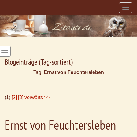
Togg
navig
Blogeinträge (Tag-sortiert)
Tag:
Ernst von Feuchtersleben
(1)
[2]
[3]
vorwärts >>
Ernst von Feuchtersleben