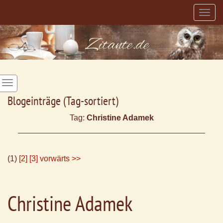
Togg
navig
Blogeinträge (Tag-sortiert)
Tag:
Christine Adamek
(1)
[2]
[3]
vorwärts >>
Christine Adamek