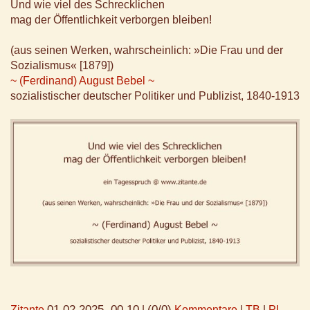
Und wie viel des Schrecklichen
mag der Öffentlichkeit verborgen bleiben!
(aus seinen Werken, wahrscheinlich: »Die Frau und der
Sozialismus« [1879])
~ (Ferdinand) August Bebel ~
sozialistischer deutscher Politiker und Publizist, 1840-1913
01.02.2025, 00.10
(0/0)
Zitante
|
Kommentare
|
TB
|
PL