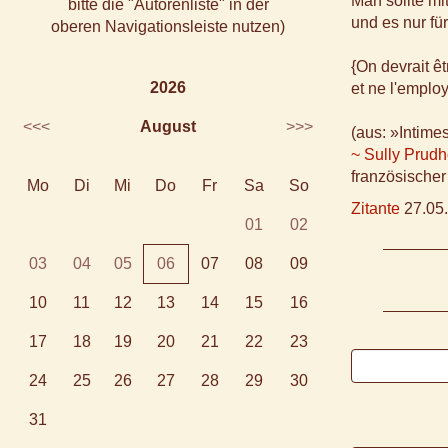
Man sollte m
bitte die "Autorenliste" in der
und es nur fü
oberen Navigationsleiste nutzen)
{On devrait ê
2026
et ne l'employ
<<<
August
>>>
(aus: »Intime
~ Sully Prud
französischer 
Mo
Di
Mi
Do
Fr
Sa
So
Zitante
27.05.
01
02
03
04
05
06
07
08
09
10
11
12
13
14
15
16
17
18
19
20
21
22
23
24
25
26
27
28
29
30
31