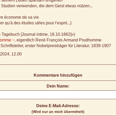
it seinem Leben sparsam umgehen
r Studien verwenden, die dem Geist etwas nützen...
tre économe de sa vie
er qu'à des études utiles pour l'esprit...}
s Tagebuch [Journal intime, 18.10.1862]«)
homme ~
, eigentlich René François Armand Prudhomme
Schriftsteller, erster Nobelpreisträger für Literatur; 1839-1907
2024, 12.00
Kommentare hinzufügen
Dein Name:
Deine E-Mail-Adresse:
(Wird nur an mich übermittelt)