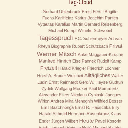
Tag-Cloud
Gerhard Uhlenbruck
Ernst Ferstl
Brigitte
Fuchs
KarlHeinz Karius
Joachim Panten
Vytautas Karalius
Martin Gerhard Reisenberg
Michael Rumpf
Wilhelm Schwöbel
Tagesspruch
F.C. Schiermeyer
Art van
Privat
Rheyn
Biographie
Rupert Schützbach
Werner Mitsch
Anke Maggauer-Kirsche
Manfred Hinrich
Else Pannek
Rudolf Kamp
Freizeit
Harald Kriegler
Friedrich Löchner
Alltägliches
Horst A. Bruder
Weisheit
Walter
Ludin
Ernst Reinhardt
Gerd W. Heyse
Gudrun
Zydek
Wolfgang Mocker
Paul Mommertz
Alexander Eilers
Nikolaus Cybinski
Jacques
Wirion
Andrea Mira Meneghin
Wilfried Besser
Emil Baschnonga
Ernst R. Hauschka
Billy
Harald Schmid
Hermann Rosenkranz
Klaus
Heute
Ender
Jürgen Wilbert
Pavel Kosorin
Erich Limpach
Heimito Nollé
Michael Richter