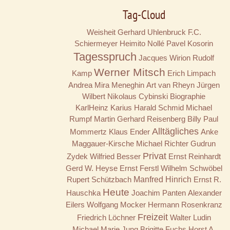
Tag-Cloud
Weisheit
Gerhard Uhlenbruck
F.C.
Schiermeyer
Heimito Nollé
Pavel Kosorin
Tagesspruch
Jacques Wirion
Rudolf
Werner Mitsch
Kamp
Erich Limpach
Andrea Mira Meneghin
Art van Rheyn
Jürgen
Wilbert
Nikolaus Cybinski
Biographie
KarlHeinz Karius
Harald Schmid
Michael
Rumpf
Martin Gerhard Reisenberg
Billy
Paul
Alltägliches
Mommertz
Klaus Ender
Anke
Maggauer-Kirsche
Michael Richter
Gudrun
Privat
Zydek
Wilfried Besser
Ernst Reinhardt
Gerd W. Heyse
Ernst Ferstl
Wilhelm Schwöbel
Rupert Schützbach
Manfred Hinrich
Ernst R.
Heute
Hauschka
Joachim Panten
Alexander
Eilers
Wolfgang Mocker
Hermann Rosenkranz
Freizeit
Friedrich Löchner
Walter Ludin
Michael Marie Jung
Brigitte Fuchs
Horst A.