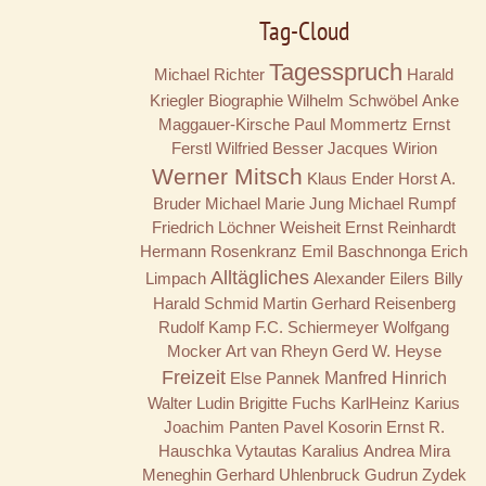
Tag-Cloud
Tagesspruch
Michael Richter
Harald
Kriegler
Biographie
Wilhelm Schwöbel
Anke
Maggauer-Kirsche
Paul Mommertz
Ernst
Ferstl
Wilfried Besser
Jacques Wirion
Werner Mitsch
Klaus Ender
Horst A.
Bruder
Michael Marie Jung
Michael Rumpf
Friedrich Löchner
Weisheit
Ernst Reinhardt
Hermann Rosenkranz
Emil Baschnonga
Erich
Alltägliches
Limpach
Alexander Eilers
Billy
Harald Schmid
Martin Gerhard Reisenberg
Rudolf Kamp
F.C. Schiermeyer
Wolfgang
Mocker
Art van Rheyn
Gerd W. Heyse
Freizeit
Else Pannek
Manfred Hinrich
Walter Ludin
Brigitte Fuchs
KarlHeinz Karius
Joachim Panten
Pavel Kosorin
Ernst R.
Hauschka
Vytautas Karalius
Andrea Mira
Meneghin
Gerhard Uhlenbruck
Gudrun Zydek