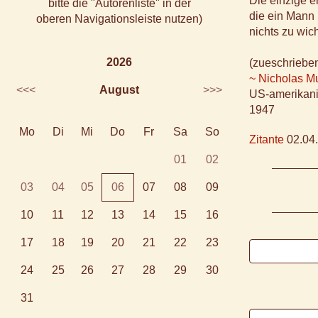
Die einzige 
bitte die "Autorenliste" in der
die ein Mann h
oberen Navigationsleiste nutzen)
nichts zu wic
2026
(zueschriebe
~ Nicholas Mu
<<<
August
>>>
US-amerikanis
1947
Mo
Di
Mi
Do
Fr
Sa
So
Zitante
02.04.
01
02
03
04
05
06
07
08
09
10
11
12
13
14
15
16
17
18
19
20
21
22
23
24
25
26
27
28
29
30
31