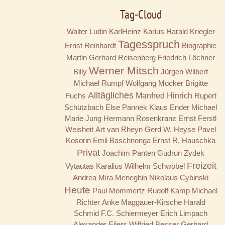
Tag-Cloud
Walter Ludin
KarlHeinz Karius
Harald Kriegler
Tagesspruch
Ernst Reinhardt
Biographie
Martin Gerhard Reisenberg
Friedrich Löchner
Werner Mitsch
Billy
Jürgen Wilbert
Michael Rumpf
Wolfgang Mocker
Brigitte
Alltägliches
Fuchs
Manfred Hinrich
Rupert
Schützbach
Else Pannek
Klaus Ender
Michael
Marie Jung
Hermann Rosenkranz
Ernst Ferstl
Weisheit
Art van Rheyn
Gerd W. Heyse
Pavel
Kosorin
Emil Baschnonga
Ernst R. Hauschka
Privat
Joachim Panten
Gudrun Zydek
Freizeit
Vytautas Karalius
Wilhelm Schwöbel
Andrea Mira Meneghin
Nikolaus Cybinski
Heute
Paul Mommertz
Rudolf Kamp
Michael
Richter
Anke Maggauer-Kirsche
Harald
Schmid
F.C. Schiermeyer
Erich Limpach
Alexander Eilers
Wilfried Besser
Gerhard