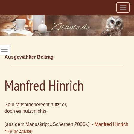
Togg
navig
Ausgewählter Beitrag
Manfred Hinrich
Sein Mitspracherecht nutzt er,
doch es nutzt nichts
(aus dem Manuskript »Scherben 2006«)
~ Manfred Hinrich
~
(© by Zitante)