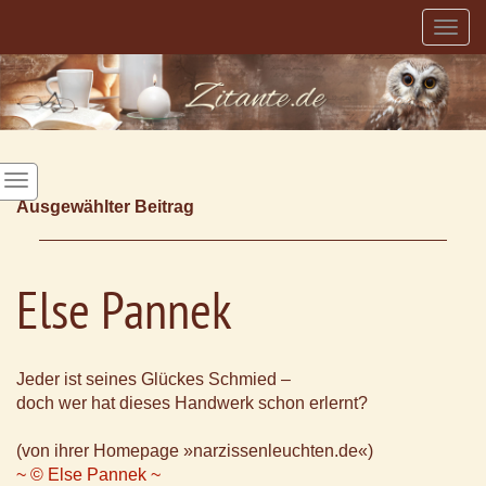
Togg
navig
Ausgewählter Beitrag
Else Pannek
Jeder ist seines Glückes Schmied –
doch wer hat dieses Handwerk schon erlernt?
(von ihrer Homepage »narzissenleuchten.de«)
~ © Else Pannek ~