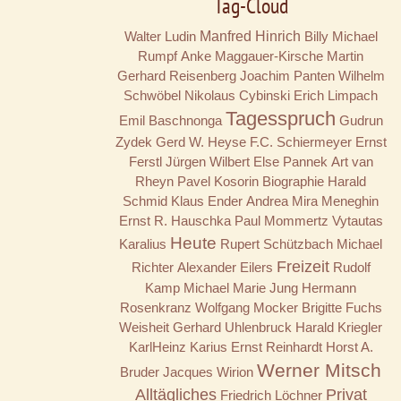
Tag-Cloud
Walter Ludin
Manfred Hinrich
Billy
Michael
Rumpf
Anke Maggauer-Kirsche
Martin
Gerhard Reisenberg
Joachim Panten
Wilhelm
Schwöbel
Nikolaus Cybinski
Erich Limpach
Tagesspruch
Emil Baschnonga
Gudrun
Zydek
Gerd W. Heyse
F.C. Schiermeyer
Ernst
Ferstl
Jürgen Wilbert
Else Pannek
Art van
Rheyn
Pavel Kosorin
Biographie
Harald
Schmid
Klaus Ender
Andrea Mira Meneghin
Ernst R. Hauschka
Paul Mommertz
Vytautas
Heute
Karalius
Rupert Schützbach
Michael
Freizeit
Richter
Alexander Eilers
Rudolf
Kamp
Michael Marie Jung
Hermann
Rosenkranz
Wolfgang Mocker
Brigitte Fuchs
Weisheit
Gerhard Uhlenbruck
Harald Kriegler
KarlHeinz Karius
Ernst Reinhardt
Horst A.
Werner Mitsch
Bruder
Jacques Wirion
Alltägliches
Privat
Friedrich Löchner