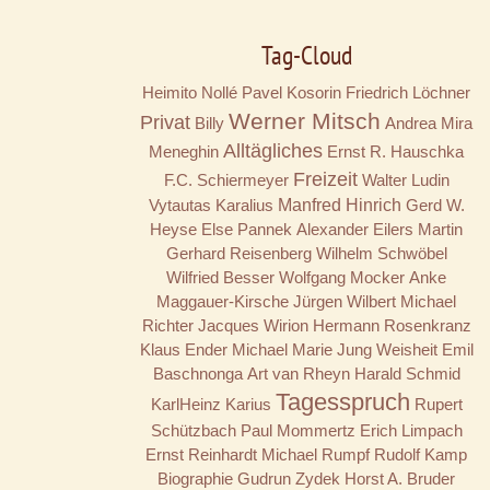
Tag-Cloud
Heimito Nollé
Pavel Kosorin
Friedrich Löchner
Werner Mitsch
Privat
Billy
Andrea Mira
Alltägliches
Meneghin
Ernst R. Hauschka
Freizeit
F.C. Schiermeyer
Walter Ludin
Vytautas Karalius
Manfred Hinrich
Gerd W.
Heyse
Else Pannek
Alexander Eilers
Martin
Gerhard Reisenberg
Wilhelm Schwöbel
Wilfried Besser
Wolfgang Mocker
Anke
Maggauer-Kirsche
Jürgen Wilbert
Michael
Richter
Jacques Wirion
Hermann Rosenkranz
Klaus Ender
Michael Marie Jung
Weisheit
Emil
Baschnonga
Art van Rheyn
Harald Schmid
Tagesspruch
KarlHeinz Karius
Rupert
Schützbach
Paul Mommertz
Erich Limpach
Ernst Reinhardt
Michael Rumpf
Rudolf Kamp
Biographie
Gudrun Zydek
Horst A. Bruder