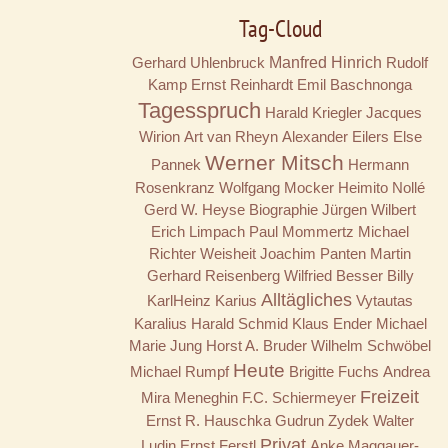
Tag-Cloud
Gerhard Uhlenbruck
Manfred Hinrich
Rudolf
Kamp
Ernst Reinhardt
Emil Baschnonga
Tagesspruch
Harald Kriegler
Jacques
Wirion
Art van Rheyn
Alexander Eilers
Else
Werner Mitsch
Pannek
Hermann
Rosenkranz
Wolfgang Mocker
Heimito Nollé
Gerd W. Heyse
Biographie
Jürgen Wilbert
Erich Limpach
Paul Mommertz
Michael
Richter
Weisheit
Joachim Panten
Martin
Gerhard Reisenberg
Wilfried Besser
Billy
Alltägliches
KarlHeinz Karius
Vytautas
Karalius
Harald Schmid
Klaus Ender
Michael
Marie Jung
Horst A. Bruder
Wilhelm Schwöbel
Heute
Michael Rumpf
Brigitte Fuchs
Andrea
Freizeit
Mira Meneghin
F.C. Schiermeyer
Ernst R. Hauschka
Gudrun Zydek
Walter
Privat
Ludin
Ernst Ferstl
Anke Maggauer-