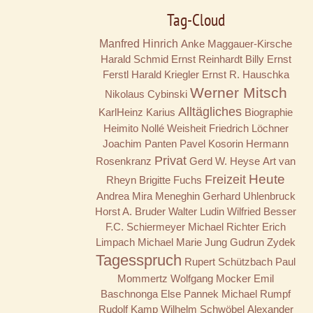
Tag-Cloud
Manfred Hinrich
Anke Maggauer-Kirsche
Harald Schmid
Ernst Reinhardt
Billy
Ernst
Ferstl
Harald Kriegler
Ernst R. Hauschka
Werner Mitsch
Nikolaus Cybinski
Alltägliches
KarlHeinz Karius
Biographie
Heimito Nollé
Weisheit
Friedrich Löchner
Joachim Panten
Pavel Kosorin
Hermann
Privat
Rosenkranz
Gerd W. Heyse
Art van
Freizeit
Heute
Rheyn
Brigitte Fuchs
Andrea Mira Meneghin
Gerhard Uhlenbruck
Horst A. Bruder
Walter Ludin
Wilfried Besser
F.C. Schiermeyer
Michael Richter
Erich
Limpach
Michael Marie Jung
Gudrun Zydek
Tagesspruch
Rupert Schützbach
Paul
Mommertz
Wolfgang Mocker
Emil
Baschnonga
Else Pannek
Michael Rumpf
Rudolf Kamp
Wilhelm Schwöbel
Alexander