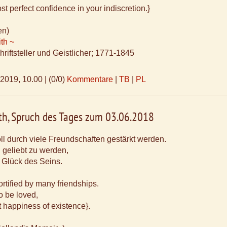
st perfect confidence in your indiscretion.}
en)
th ~
hriftsteller und Geistlicher; 1771-1845
.2019, 10.00
|
(0/0)
Kommentare
|
TB
|
PL
th, Spruch des Tages zum 03.06.2018
l durch viele Freundschaften gestärkt werden.
 geliebt zu werden,
e Glück des Seins.
 fortified by many friendships.
o be loved,
t happiness of existence}.