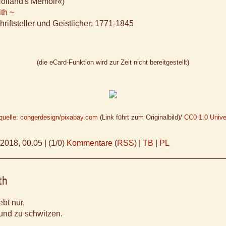
Holland's Memoir«)
th ~
hriftsteller und Geistlicher; 1771-1845
(die eCard-Funktion wird zur Zeit nicht bereitgestellt)
quelle: congerdesign/pixabay.com
(Link führt zum Originalbild)/
CC0 1.0 Unive
.2018, 00.05
|
(1/0)
Kommentare
(
RSS
) |
TB
|
PL
th
bt nur,
 und zu schwitzen.