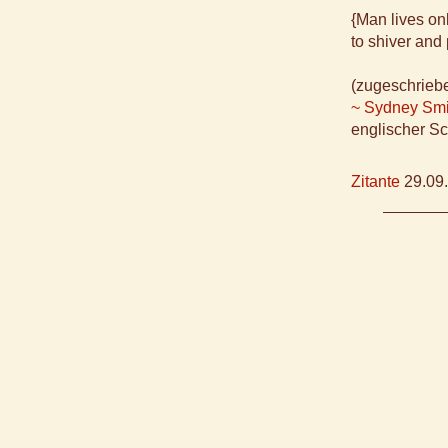
{Man lives on
to shiver and 
(zugeschrieb
~ Sydney Smi
englischer Sc
Zitante
29.09