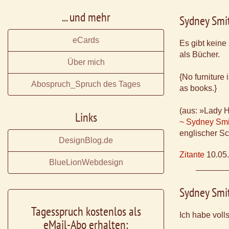
... und mehr
Sydney Smi
eCards
Es gibt kein
als Bücher.
Über mich
{No furniture
Abospruch_Spruch des Tages
as books.}
(aus: »Lady 
Links
~ Sydney Smi
englischer Sc
DesignBlog.de
Zitante
10.05
BlueLionWebdesign
Sydney Smi
Tagesspruch kostenlos als
Ich habe volls
eMail-Abo erhalten: