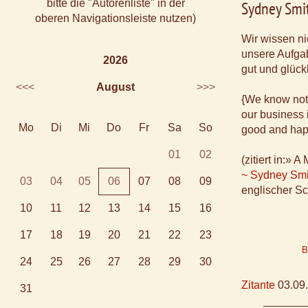
bitte die "Autorenliste" in der
Sydney Smi
oberen Navigationsleiste nutzen)
Wir wissen ni
unsere Aufgab
2026
gut und glückl
<<<
August
>>>
{We know not
our business 
Mo
Di
Mi
Do
Fr
Sa
So
good and hap
01
02
(zitiert in:»
~ Sydney Smi
03
04
05
06
07
08
09
englischer Sc
10
11
12
13
14
15
16
17
18
19
20
21
22
23
B
24
25
26
27
28
29
30
Zitante
03.09
31