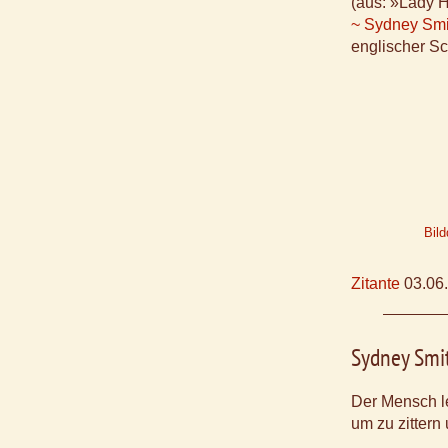
(aus: »Lady 
~ Sydney Smi
englischer Sc
Bild
Zitante
03.06
Sydney Smi
Der Mensch le
um zu zittern