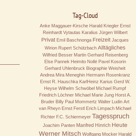
Tag-Cloud
Anke Maggauer-Kirsche
Harald Kriegler
Ernst
Reinhardt
Vytautas Karalius
Jürgen Wilbert
Privat
Freizeit
Emil Baschnonga
Jacques
Alltägliches
Wirion
Rupert Schützbach
Wilfried Besser
Martin Gerhard Reisenberg
Else Pannek
Heimito Nollé
Pavel Kosorin
Gerhard Uhlenbruck
Biographie
Weisheit
Andrea Mira Meneghin
Hermann Rosenkranz
Ernst R. Hauschka
KarlHeinz Karius
Gerd W.
Heyse
Wilhelm Schwöbel
Michael Rumpf
Friedrich Löchner
Michael Marie Jung
Horst A.
Bruder
Billy
Paul Mommertz
Walter Ludin
Art
van Rheyn
Ernst Ferstl
Erich Limpach
Michael
Tagesspruch
Richter
F.C. Schiermeyer
Heute
Joachim Panten
Manfred Hinrich
Werner Mitsch
Wolfgang Mocker
Harald