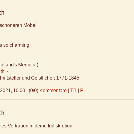
th
e schöneren Möbel
 is so charming
Holland's Memoir«)
th ~
hriftsteller und Geistlicher; 1771-1845
.2021, 10.00
|
(0/0)
Kommentare
|
TB
|
PL
th
tes Vertrauen in deine Indiskretion.