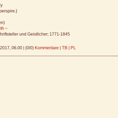
ly
perspire.}
en)
th ~
hriftsteller und Geistlicher; 1771-1845
.2017, 06.00
|
(0/0)
Kommentare
|
TB
|
PL