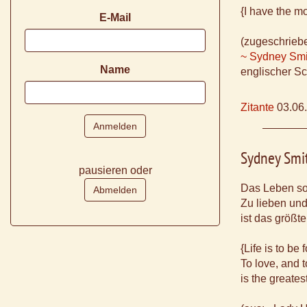
{I have the mo
E-Mail
(zugeschrieb
~ Sydney Smi
Name
englischer Sc
Zitante
03.06
Sydney Smi
pausieren oder
Das Leben sol
Zu lieben und
ist das größt
{Life is to be
To love, and t
is the greates