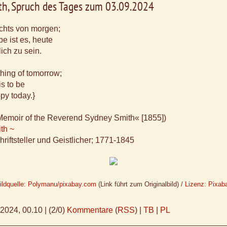
th, Spruch des Tages zum 03.09.2024
chts von morgen;
e ist es, heute
ich zu sein.
hing of tomorrow;
is to be
py today.}
 A Memoir of the Reverend Sydney Smith« [1855])
th ~
hriftsteller und Geistlicher; 1771-1845
ildquelle: Polymanu/pixabay.com
(Link führt zum Originalbild) /
Lizenz: Pixab
.2024, 00.10
|
(2/0)
Kommentare
(
RSS
) |
TB
|
PL