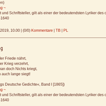
en)
ng ~
 und Schriftsteller, gilt als einer der bedeutendsten Lyriker des
-1640
.2019, 10.00
|
(0/0)
Kommentare
|
TB
|
PL
ng
er Friede nährt,
er Krieg verzehrt,
an doch Nichts kriegt,
 auch lange siegt!
gs Deutsche Gedichte«, Band I [1865])
ng ~
 und Schriftsteller, gilt als einer der bedeutendsten Lyriker des
-1640