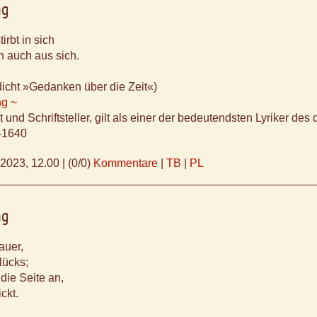
ng
tirbt in sich
h auch aus sich.
icht »Gedanken über die Zeit«)
ng ~
 und Schriftsteller, gilt als einer der bedeutendsten Lyriker des
-1640
.2023, 12.00
|
(0/0)
Kommentare
|
TB
|
PL
ng
auer,
lücks;
die Seite an,
ckt.