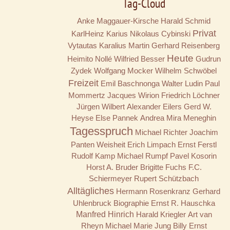
Tag-Cloud
Anke Maggauer-Kirsche
Harald Schmid
Privat
KarlHeinz Karius
Nikolaus Cybinski
Vytautas Karalius
Martin Gerhard Reisenberg
Heute
Heimito Nollé
Wilfried Besser
Gudrun
Zydek
Wolfgang Mocker
Wilhelm Schwöbel
Freizeit
Emil Baschnonga
Walter Ludin
Paul
Mommertz
Jacques Wirion
Friedrich Löchner
Jürgen Wilbert
Alexander Eilers
Gerd W.
Heyse
Else Pannek
Andrea Mira Meneghin
Tagesspruch
Michael Richter
Joachim
Panten
Weisheit
Erich Limpach
Ernst Ferstl
Rudolf Kamp
Michael Rumpf
Pavel Kosorin
Horst A. Bruder
Brigitte Fuchs
F.C.
Schiermeyer
Rupert Schützbach
Alltägliches
Hermann Rosenkranz
Gerhard
Uhlenbruck
Biographie
Ernst R. Hauschka
Manfred Hinrich
Harald Kriegler
Art van
Rheyn
Michael Marie Jung
Billy
Ernst