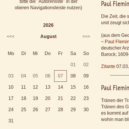
bitte die "Autorenliste" in der
Paul Flemi
oberen Navigationsleiste nutzen)
Die Zeit, die s
und zeugt sic
2026
(aus dem Ged
<<<
August
>>>
~ Paul Flemi
deutscher Arzt
Mo
Di
Mi
Do
Fr
Sa
So
Barock; 1609
01
02
Zitante
07.03
03
04
05
06
07
08
09
Paul Flemi
10
11
12
13
14
15
16
17
18
19
20
21
22
23
Tränen der Tr
Tränen des G
24
25
26
27
28
29
30
es kommt auf 
wohin man bli
31