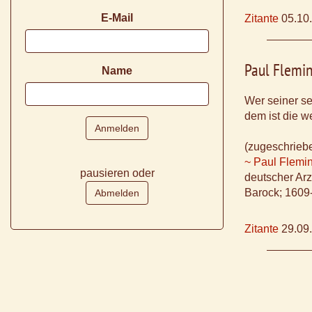
E-Mail
Zitante
05.10
Paul Flemi
Name
Wer seiner se
dem ist die we
(zugeschrieb
~ Paul Flemi
pausieren oder
deutscher Arzt
Barock; 1609
Zitante
29.09