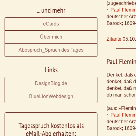
(zugeschrieb
... und mehr
~ Paul Flemi
deutscher Arzt
Barock; 1609
eCards
Über mich
Zitante
05.10
Abospruch_Spruch des Tages
Paul Flemi
Links
Denket, daß d
denket, daß d
DesignBlog.de
denket, daß m
ob man schon
BlueLionWebdesign
(aus: »Flemin
~ Paul Flemi
deutscher Arzt
Tagesspruch kostenlos als
Barock; 1609
eMail-Abo erhalten: