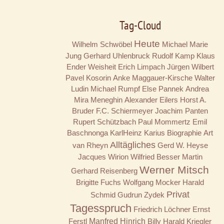
Tag-Cloud
Heute
Wilhelm Schwöbel
Michael Marie
Jung
Gerhard Uhlenbruck
Rudolf Kamp
Klaus
Ender
Weisheit
Erich Limpach
Jürgen Wilbert
Pavel Kosorin
Anke Maggauer-Kirsche
Walter
Ludin
Michael Rumpf
Else Pannek
Andrea
Mira Meneghin
Alexander Eilers
Horst A.
Bruder
F.C. Schiermeyer
Joachim Panten
Rupert Schützbach
Paul Mommertz
Emil
Baschnonga
KarlHeinz Karius
Biographie
Art
Alltägliches
van Rheyn
Gerd W. Heyse
Jacques Wirion
Wilfried Besser
Martin
Werner Mitsch
Gerhard Reisenberg
Brigitte Fuchs
Wolfgang Mocker
Harald
Privat
Schmid
Gudrun Zydek
Tagesspruch
Friedrich Löchner
Ernst
Ferstl
Manfred Hinrich
Billy
Harald Kriegler