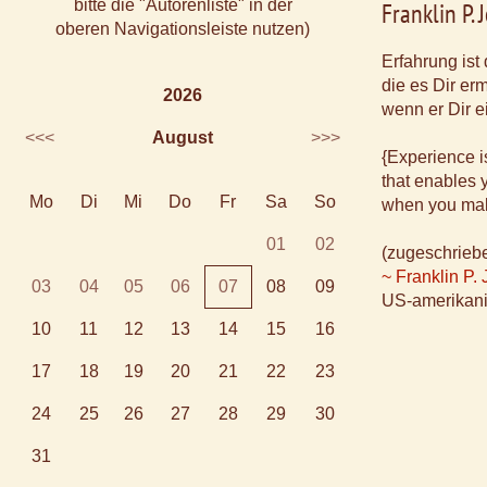
bitte die "Autorenliste" in der
Franklin P.
oberen Navigationsleiste nutzen)
Erfahrung ist
die es Dir er
2026
wenn er Dir e
<<<
August
>>>
{Experience i
that enables 
Mo
Di
Mi
Do
Fr
Sa
So
when you mak
01
02
(zugeschrieb
~ Franklin P.
03
04
05
06
07
08
09
US-amerikani
10
11
12
13
14
15
16
17
18
19
20
21
22
23
24
25
26
27
28
29
30
31