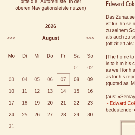
bitte die "Autorenliste" in der
Edward Cok
oberen Navigationsleiste nutzen)
Das Zuhause
ist für ihn s
2026
zu seinem Sc
als auch zu s
<<<
August
>>>
(oft zitiert a
Mo
Di
Mi
Do
Fr
Sa
So
{The home to
is to him his 
01
02
as well for hi
as for his rep
03
04
05
06
07
08
09
(quoted as: M
10
11
12
13
14
15
16
(aus: »Semay
17
18
19
20
21
22
23
~ Edward Co
bedeutender e
24
25
26
27
28
29
30
31