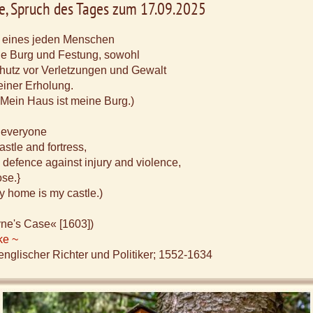
e, Spruch des Tages zum 17.09.2025
 eines jeden Menschen
eine Burg und Festung, sowohl
hutz vor Verletzungen und Gewalt
einer Erholung.
ls: Mein Haus ist meine Burg.)
 everyone
castle and fortress,
s defence against injury and violence,
ose.}
y home is my castle.)
ne's Case« [1603])
ke ~
nglischer Richter und Politiker; 1552-1634