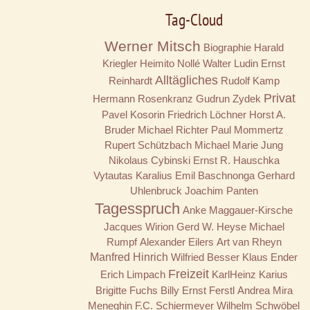
Tag-Cloud
Werner Mitsch
Biographie
Harald
Kriegler
Heimito Nollé
Walter Ludin
Ernst
Alltägliches
Reinhardt
Rudolf Kamp
Privat
Hermann Rosenkranz
Gudrun Zydek
Pavel Kosorin
Friedrich Löchner
Horst A.
Bruder
Michael Richter
Paul Mommertz
Rupert Schützbach
Michael Marie Jung
Nikolaus Cybinski
Ernst R. Hauschka
Vytautas Karalius
Emil Baschnonga
Gerhard
Uhlenbruck
Joachim Panten
Tagesspruch
Anke Maggauer-Kirsche
Jacques Wirion
Gerd W. Heyse
Michael
Rumpf
Alexander Eilers
Art van Rheyn
Manfred Hinrich
Wilfried Besser
Klaus Ender
Freizeit
Erich Limpach
KarlHeinz Karius
Brigitte Fuchs
Billy
Ernst Ferstl
Andrea Mira
Meneghin
F.C. Schiermeyer
Wilhelm Schwöbel