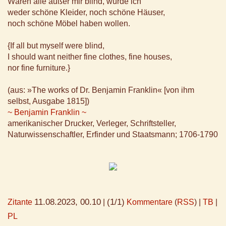
Wären alle außer mir blind, würde ich
weder schöne Kleider, noch schöne Häuser,
noch schöne Möbel haben wollen.
{If all but myself were blind,
I should want neither fine clothes, fine houses,
nor fine furniture.}
(aus: »The works of Dr. Benjamin Franklin« [von ihm
selbst, Ausgabe 1815])
~ Benjamin Franklin ~
amerikanischer Drucker, Verleger, Schriftsteller,
Naturwissenschaftler, Erfinder und Staatsmann; 1706-1790
11.08.2023, 00.10
(1/1)
Zitante
|
Kommentare
(
RSS
) |
TB
|
PL