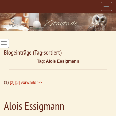
Togg
navig
Blogeinträge (Tag-sortiert)
Tag:
Alois Essigmann
(1)
[2]
[3]
vorwärts >>
Alois Essigmann