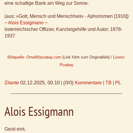
eine schattige Bank am Weg zur Sonne.
(aus: »Gott, Mensch und Menschheit« - Aphorismen [1916])
~ Alois Essigmann ~
österreichischer Offizier, Kanzleigehilfe und Autor; 1878-
1937
Bildquelle: OrnaW/pixabay.com
(Link führt zum Originalbild) /
Lizenz:
Pixabay
02.12.2025, 00.10
(0/0)
Zitante
|
Kommentare
|
TB
|
PL
Alois Essigmann
Geist eint,