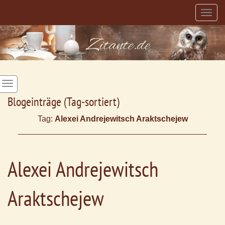
Togg
navig
Blogeinträge (Tag-sortiert)
Tag:
Alexei Andrejewitsch Araktschejew
Alexei Andrejewitsch
Araktschejew