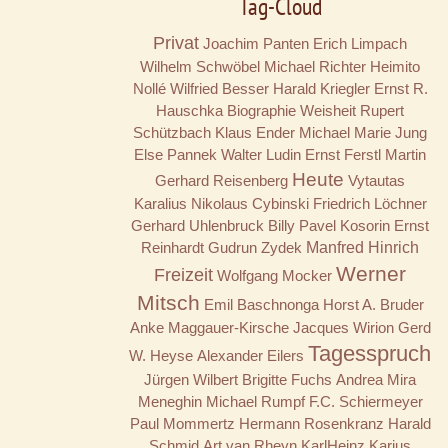
Tag-Cloud
Privat
Joachim Panten
Erich Limpach
Wilhelm Schwöbel
Michael Richter
Heimito
Nollé
Wilfried Besser
Harald Kriegler
Ernst R.
Hauschka
Biographie
Weisheit
Rupert
Schützbach
Klaus Ender
Michael Marie Jung
Else Pannek
Walter Ludin
Ernst Ferstl
Martin
Heute
Gerhard Reisenberg
Vytautas
Karalius
Nikolaus Cybinski
Friedrich Löchner
Gerhard Uhlenbruck
Billy
Pavel Kosorin
Ernst
Reinhardt
Gudrun Zydek
Manfred Hinrich
Werner
Freizeit
Wolfgang Mocker
Mitsch
Emil Baschnonga
Horst A. Bruder
Anke Maggauer-Kirsche
Jacques Wirion
Gerd
Tagesspruch
W. Heyse
Alexander Eilers
Jürgen Wilbert
Brigitte Fuchs
Andrea Mira
Meneghin
Michael Rumpf
F.C. Schiermeyer
Paul Mommertz
Hermann Rosenkranz
Harald
Schmid
Art van Rheyn
KarlHeinz Karius