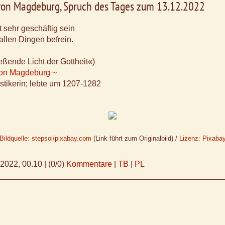
von Magdeburg, Spruch des Tages zum 13.12.2022
t sehr geschäftig sein
allen Dingen befrein.
ießende Licht der Gottheit«)
von Magdeburg ~
ystikerin; lebte um 1207-1282
Bildquelle: stepsol/pixabay.com
(Link führt zum Originalbild) /
Lizenz: Pixaba
.2022, 00.10
|
(0/0)
Kommentare
|
TB
|
PL