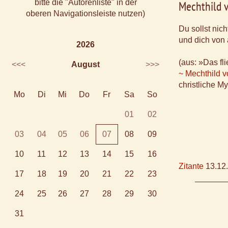
bitte die "Autorenliste" in der
Mechthild 
oberen Navigationsleiste nutzen)
Du sollst nich
und dich von 
2026
(aus: »Das fl
<<<
August
>>>
~ Mechthild 
christliche M
Mo
Di
Mi
Do
Fr
Sa
So
01
02
03
04
05
06
07
08
09
10
11
12
13
14
15
16
Zitante
13.12
17
18
19
20
21
22
23
24
25
26
27
28
29
30
31