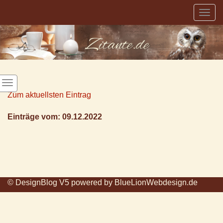
Togg
navig
Zum aktuellsten Eintrag
Einträge vom: 09.12.2022
© DesignBlog V5 powered by BlueLionWebdesign.de