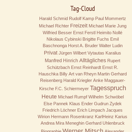
Tag-Cloud
Harald Schmid
Rudolf Kamp
Paul Mommertz
Freizeit
Michael Richter
Michael Marie Jung
Wilfried Besser
Ernst Ferstl
Heimito Nollé
Nikolaus Cybinski
Brigitte Fuchs
Emil
Baschnonga
Horst A. Bruder
Walter Ludin
Privat
Jürgen Wilbert
Vytautas Karalius
Alltägliches
Manfred Hinrich
Rupert
Schützbach
Ernst Reinhardt
Ernst R.
Hauschka
Billy
Art van Rheyn
Martin Gerhard
Reisenberg
Harald Kriegler
Anke Maggauer-
Tagesspruch
Kirsche
F.C. Schiermeyer
Heute
Michael Rumpf
Wilhelm Schwöbel
Else Pannek
Klaus Ender
Gudrun Zydek
Friedrich Löchner
Erich Limpach
Jacques
Wirion
Hermann Rosenkranz
KarlHeinz Karius
Andrea Mira Meneghin
Gerhard Uhlenbruck
Werner Mitsch
Biographie
Alexander