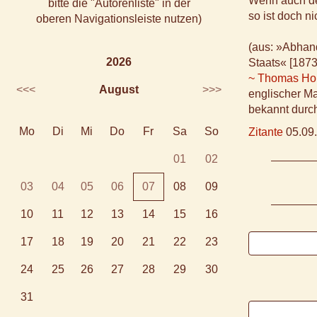
Wenn auch der
bitte die "Autorenliste" in der
so ist doch n
oberen Navigationsleiste nutzen)
(aus: »Abhand
2026
Staats« [1873
~ Thomas Ho
<<<
August
>>>
englischer Ma
bekannt durc
Mo
Di
Mi
Do
Fr
Sa
So
Zitante
05.09.
01
02
03
04
05
06
07
08
09
10
11
12
13
14
15
16
17
18
19
20
21
22
23
24
25
26
27
28
29
30
31