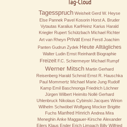
Tag-Cloud
Tagesspruch
Weisheit
Gerd W. Heyse
Else Pannek
Pavel Kosorin
Horst A. Bruder
Vytautas Karalius
KarlHeinz Karius
Harald
Kriegler
Rupert Schützbach
Michael Richter
Privat
Art van Rheyn
Ernst Ferstl
Joachim
Heute
Alltägliches
Panten
Gudrun Zydek
Walter Ludin
Ernst Reinhardt
Biographie
Freizeit
F.C. Schiermeyer
Michael Rumpf
Werner Mitsch
Martin Gerhard
Reisenberg
Harald Schmid
Ernst R. Hauschka
Paul Mommertz
Michael Marie Jung
Rudolf
Kamp
Emil Baschnonga
Friedrich Löchner
Jürgen Wilbert
Heimito Nollé
Gerhard
Uhlenbruck
Nikolaus Cybinski
Jacques Wirion
Wilhelm Schwöbel
Wolfgang Mocker
Brigitte
Fuchs
Manfred Hinrich
Andrea Mira
Meneghin
Anke Maggauer-Kirsche
Alexander
Eilers
Klaus Ender
Erich Limpach
Billy
Wilfried