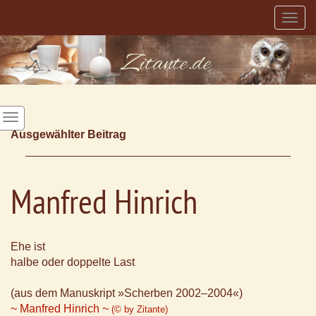
Togg
navig
Ausgewählter Beitrag
Manfred Hinrich
Ehe ist
halbe oder doppelte Last
(aus dem Manuskript »Scherben 2002–2004«)
~ Manfred Hinrich ~
(© by Zitante)