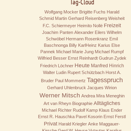
Tag-Cloud
Wolfgang Mocker
Brigitte Fuchs
Harald
Schmid
Martin Gerhard Reisenberg
Weisheit
Freizeit
F.C. Schiermeyer
Heimito Nollé
Joachim Panten
Alexander Eilers
Wilhelm
Schwöbel
Hermann Rosenkranz
Emil
Baschnonga
Billy
KarlHeinz Karius
Else
Pannek
Michael Marie Jung
Michael Rumpf
Wilfried Besser
Ernst Reinhardt
Gudrun Zydek
Heute
Friedrich Löchner
Manfred Hinrich
Walter Ludin
Rupert Schützbach
Horst A.
Tagesspruch
Bruder
Paul Mommertz
Gerhard Uhlenbruck
Jacques Wirion
Werner Mitsch
Andrea Mira Meneghin
Alltägliches
Art van Rheyn
Biographie
Michael Richter
Rudolf Kamp
Klaus Ender
Ernst R. Hauschka
Pavel Kosorin
Ernst Ferstl
Privat
Harald Kriegler
Anke Maggauer-
Kirsche
Gerd W. Heyse
Vytautas Karalius