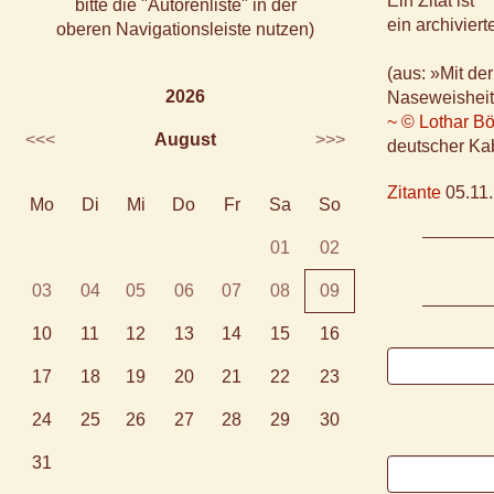
Ein Zitat ist
bitte die "Autorenliste" in der
ein archivier
oberen Navigationsleiste nutzen)
(aus: »Mit de
2026
Naseweisheit
~ © Lothar Bö
<<<
August
>>>
deutscher Kab
Zitante
05.11.
Mo
Di
Mi
Do
Fr
Sa
So
01
02
03
04
05
06
07
08
09
10
11
12
13
14
15
16
17
18
19
20
21
22
23
24
25
26
27
28
29
30
31