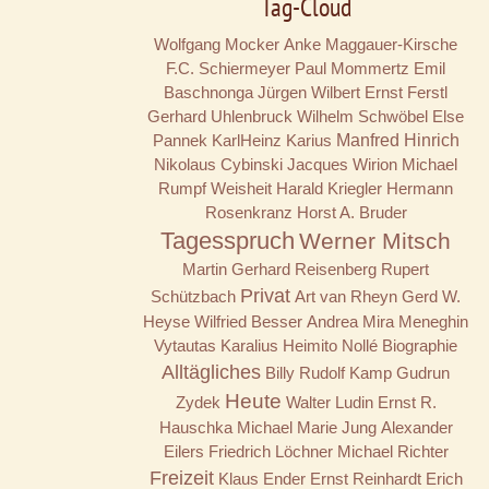
Tag-Cloud
Wolfgang Mocker
Anke Maggauer-Kirsche
F.C. Schiermeyer
Paul Mommertz
Emil
Baschnonga
Jürgen Wilbert
Ernst Ferstl
Gerhard Uhlenbruck
Wilhelm Schwöbel
Else
Pannek
KarlHeinz Karius
Manfred Hinrich
Nikolaus Cybinski
Jacques Wirion
Michael
Rumpf
Weisheit
Harald Kriegler
Hermann
Rosenkranz
Horst A. Bruder
Tagesspruch
Werner Mitsch
Martin Gerhard Reisenberg
Rupert
Privat
Schützbach
Art van Rheyn
Gerd W.
Heyse
Wilfried Besser
Andrea Mira Meneghin
Vytautas Karalius
Heimito Nollé
Biographie
Alltägliches
Billy
Rudolf Kamp
Gudrun
Heute
Zydek
Walter Ludin
Ernst R.
Hauschka
Michael Marie Jung
Alexander
Eilers
Friedrich Löchner
Michael Richter
Freizeit
Klaus Ender
Ernst Reinhardt
Erich