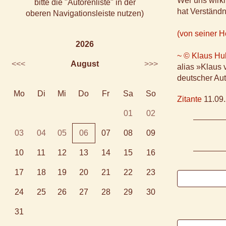
Wer uns wirkl
bitte die "Autorenliste" in der
hat Verständn
oberen Navigationsleiste nutzen)
(von seiner 
2026
~ © Klaus Hu
<<<
August
>>>
alias »Klaus
deutscher Aut
Mo
Di
Mi
Do
Fr
Sa
So
Zitante
11.09.
01
02
03
04
05
06
07
08
09
10
11
12
13
14
15
16
17
18
19
20
21
22
23
24
25
26
27
28
29
30
31