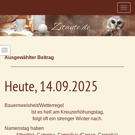
Togg
navig
Ausgewählter Beitrag
Heute, 14.09.2025
Bauernweisheit/Wetterregel
Ist es hell am Kreuzerhöhungstag,
folgt oft ein strenger Winter nach.
Namenstag haben
Albert(o), Caterina, Cornelius (Conan, Cornelia),