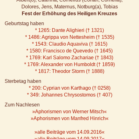
Dolores, Jens, Maternus, Notburg(a), Tobias
Fest der Erhöhung des Heiligen Kreuzes
Geburtstag haben
* 1265: Dante Alighieri († 1321)
* 1486: Agrippa von Nettesheim († 1535)
* 1543: Claudio Aquaviva († 1615)
* 1580: Francisco de Quevedo († 1645)
* 1769: Karl Salomo Zachariae († 1843)
* 1769: Alexander von Humboldt († 1859)
* 1817: Theodor Storm († 1888)
Sterbetag haben
* 200: Cyprian von Karthago († 0258)
* 349: Johannes Chrysostomos († 407)
Zum Nachlesen
»Aphorismen von Werner Mitsch«
»Aphorismen von Manfred Hinrich«
»alle Beiträge vom 14.09.2016«
»alle Beiträge vom 14.09.2017«