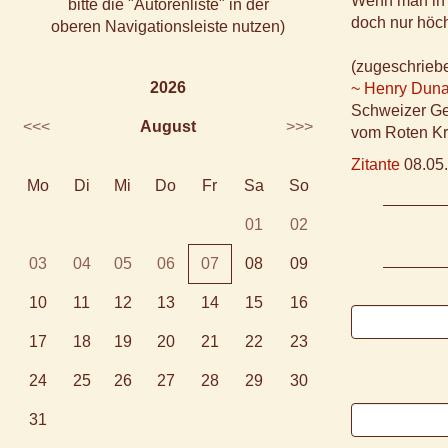
Wenn man in d
bitte die "Autorenliste" in der
doch nur höch
oberen Navigationsleiste nutzen)
(zugeschrieb
2026
~ Henry Duna
Schweizer Ge
<<<
August
>>>
vom Roten Kr
Zitante
08.05.
Mo
Di
Mi
Do
Fr
Sa
So
01
02
03
04
05
06
07
08
09
10
11
12
13
14
15
16
17
18
19
20
21
22
23
24
25
26
27
28
29
30
31