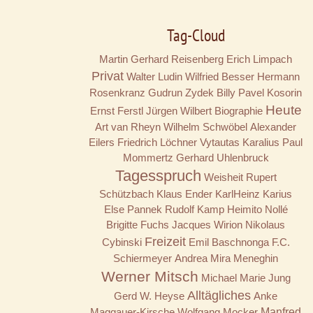
Tag-Cloud
Martin Gerhard Reisenberg
Erich Limpach
Privat
Walter Ludin
Wilfried Besser
Hermann
Rosenkranz
Gudrun Zydek
Billy
Pavel Kosorin
Heute
Ernst Ferstl
Jürgen Wilbert
Biographie
Art van Rheyn
Wilhelm Schwöbel
Alexander
Eilers
Friedrich Löchner
Vytautas Karalius
Paul
Mommertz
Gerhard Uhlenbruck
Tagesspruch
Weisheit
Rupert
Schützbach
Klaus Ender
KarlHeinz Karius
Else Pannek
Rudolf Kamp
Heimito Nollé
Brigitte Fuchs
Jacques Wirion
Nikolaus
Freizeit
Cybinski
Emil Baschnonga
F.C.
Schiermeyer
Andrea Mira Meneghin
Werner Mitsch
Michael Marie Jung
Alltägliches
Gerd W. Heyse
Anke
Maggauer-Kirsche
Wolfgang Mocker
Manfred