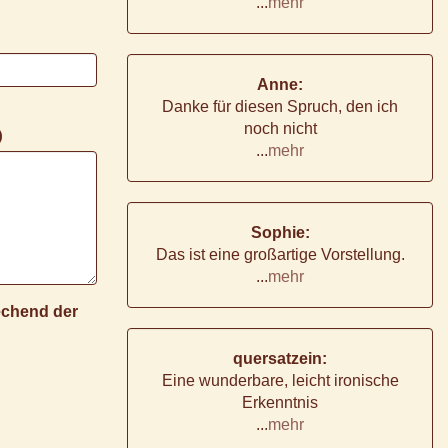
...
mehr
Anne:
Danke für diesen Spruch, den ich
noch nicht
)
...
mehr
Sophie:
Das ist eine großartige Vorstellung.
...
mehr
rechend der
quersatzein:
Eine wunderbare, leicht ironische
Erkenntnis
...
mehr