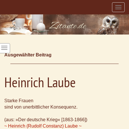
Togg
navig
Ausgewählter Beitrag
Heinrich Laube
Starke Frauen
sind von unerbittlicher Konsequenz.
(aus: »Der deutsche Krieg« [1863-1866])
~ Heinrich (Rudolf Constanz) Laube ~