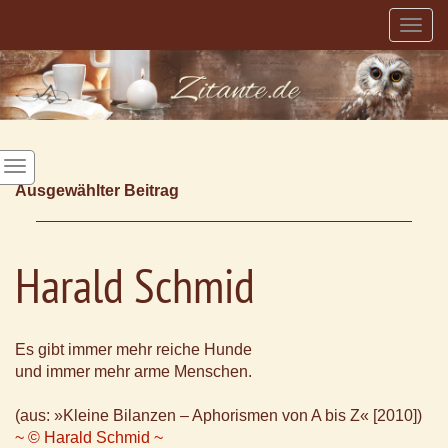
Togg
navig
Ausgewählter Beitrag
Harald Schmid
Es gibt immer mehr reiche Hunde
und immer mehr arme Menschen.
(aus: »Kleine Bilanzen – Aphorismen von A bis Z« [2010])
~ © Harald Schmid ~