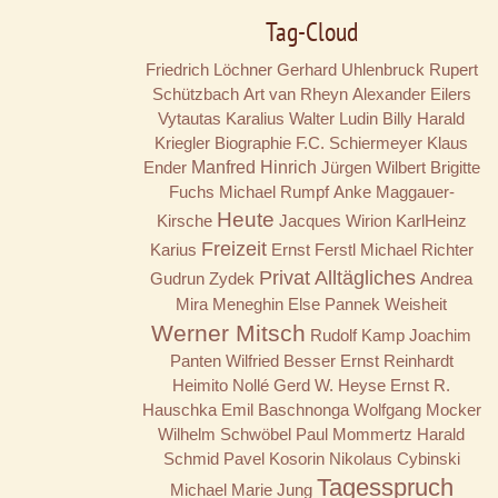
Tag-Cloud
Friedrich Löchner
Gerhard Uhlenbruck
Rupert
Schützbach
Art van Rheyn
Alexander Eilers
Vytautas Karalius
Walter Ludin
Billy
Harald
Kriegler
Biographie
F.C. Schiermeyer
Klaus
Ender
Manfred Hinrich
Jürgen Wilbert
Brigitte
Fuchs
Michael Rumpf
Anke Maggauer-
Heute
Kirsche
Jacques Wirion
KarlHeinz
Freizeit
Karius
Ernst Ferstl
Michael Richter
Privat
Alltägliches
Gudrun Zydek
Andrea
Mira Meneghin
Else Pannek
Weisheit
Werner Mitsch
Rudolf Kamp
Joachim
Panten
Wilfried Besser
Ernst Reinhardt
Heimito Nollé
Gerd W. Heyse
Ernst R.
Hauschka
Emil Baschnonga
Wolfgang Mocker
Wilhelm Schwöbel
Paul Mommertz
Harald
Schmid
Pavel Kosorin
Nikolaus Cybinski
Tagesspruch
Michael Marie Jung