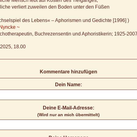
liche Mensch lebt auf Kosten des Tiefganges;
iche verliert zuweilen den Boden unter den Füßen
chselspiel des Lebens« – Aphorismen und Gedichte [1996] )
 Nyncke ~
chotherapeutin, Buchrezensentin und Aphoristikerin; 1925-200
2025, 18.00
Kommentare hinzufügen
Dein Name:
Deine E-Mail-Adresse:
(Wird nur an mich übermittelt)