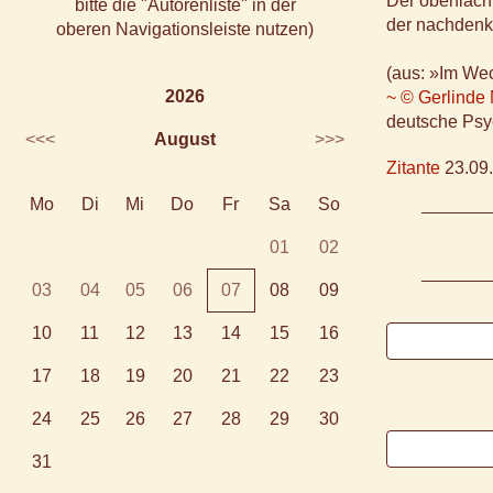
Der oberfläch
bitte die "Autorenliste" in der
der nachdenkl
oberen Navigationsleiste nutzen)
(aus: »Im We
2026
~ © Gerlinde
deutsche Psy
<<<
August
>>>
Zitante
23.09.
Mo
Di
Mi
Do
Fr
Sa
So
01
02
03
04
05
06
07
08
09
10
11
12
13
14
15
16
17
18
19
20
21
22
23
24
25
26
27
28
29
30
31