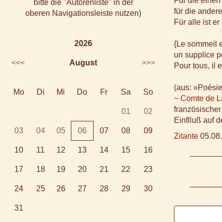
Für die einen
bitte die "Autorenliste" in der
für die ander
oberen Navigationsleiste nutzen)
Für alle ist e
2026
{Le sommeil 
un supplice p
<<<
August
>>>
Pour tous, il 
(aus: »Poésie
Mo
Di
Mi
Do
Fr
Sa
So
~ Comte de L
französischer
01
02
Einflluß auf 
03
04
05
06
07
08
09
Zitante
05.08.
10
11
12
13
14
15
16
17
18
19
20
21
22
23
24
25
26
27
28
29
30
31