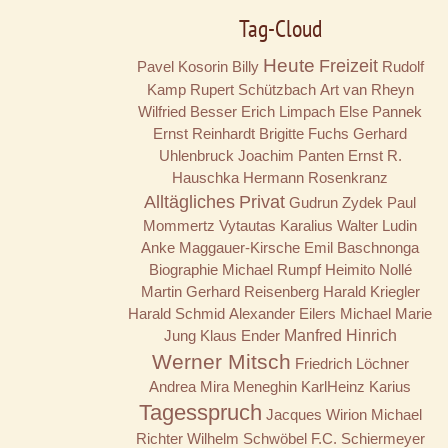
Tag-Cloud
Heute
Freizeit
Pavel Kosorin
Billy
Rudolf
Kamp
Rupert Schützbach
Art van Rheyn
Wilfried Besser
Erich Limpach
Else Pannek
Ernst Reinhardt
Brigitte Fuchs
Gerhard
Uhlenbruck
Joachim Panten
Ernst R.
Hauschka
Hermann Rosenkranz
Alltägliches
Privat
Gudrun Zydek
Paul
Mommertz
Vytautas Karalius
Walter Ludin
Anke Maggauer-Kirsche
Emil Baschnonga
Biographie
Michael Rumpf
Heimito Nollé
Martin Gerhard Reisenberg
Harald Kriegler
Harald Schmid
Alexander Eilers
Michael Marie
Jung
Klaus Ender
Manfred Hinrich
Werner Mitsch
Friedrich Löchner
Andrea Mira Meneghin
KarlHeinz Karius
Tagesspruch
Jacques Wirion
Michael
Richter
Wilhelm Schwöbel
F.C. Schiermeyer