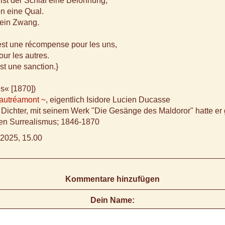
 ist der Schlaf eine Belohnung,
en eine Qual.
r ein Zwang.
est une récompense pour les uns,
our les autres.
est une sanction.}
s« [1870])
autréamont ~
, eigentlich Isidore Lucien Ducasse
 Dichter, mit seinem Werk "Die Gesänge des Maldoror" hatte er
den Surrealismus; 1846-1870
2025, 15.00
Kommentare hinzufügen
Dein Name: