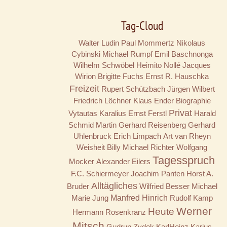
Tag-Cloud
Walter Ludin
Paul Mommertz
Nikolaus
Cybinski
Michael Rumpf
Emil Baschnonga
Wilhelm Schwöbel
Heimito Nollé
Jacques
Wirion
Brigitte Fuchs
Ernst R. Hauschka
Freizeit
Rupert Schützbach
Jürgen Wilbert
Friedrich Löchner
Klaus Ender
Biographie
Privat
Vytautas Karalius
Ernst Ferstl
Harald
Schmid
Martin Gerhard Reisenberg
Gerhard
Uhlenbruck
Erich Limpach
Art van Rheyn
Weisheit
Billy
Michael Richter
Wolfgang
Tagesspruch
Mocker
Alexander Eilers
F.C. Schiermeyer
Joachim Panten
Horst A.
Alltägliches
Bruder
Wilfried Besser
Michael
Marie Jung
Manfred Hinrich
Rudolf Kamp
Werner
Heute
Hermann Rosenkranz
Mitsch
Gudrun Zydek
KarlHeinz Karius