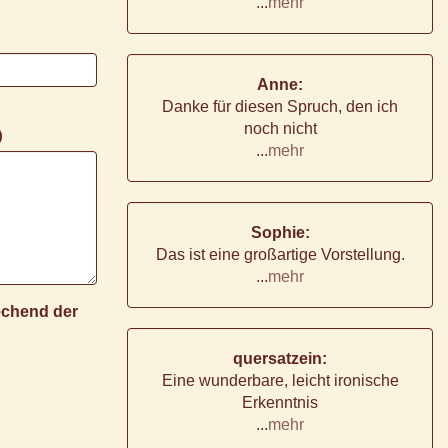
...
mehr
Anne:
Danke für diesen Spruch, den ich
noch nicht
)
...
mehr
Sophie:
Das ist eine großartige Vorstellung.
...
mehr
rechend der
quersatzein:
Eine wunderbare, leicht ironische
Erkenntnis
...
mehr