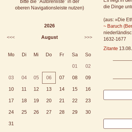
Es liegt in de
bitte die "Autorenliste" in der
die Dinge unt
oberen Navigationsleiste nutzen)
(aus: »Die Eth
2026
~ Baruch (Be
niederländisc
<<<
August
>>>
1632-1677
Zitante
13.08.
Mo
Di
Mi
Do
Fr
Sa
So
01
02
03
04
05
06
07
08
09
10
11
12
13
14
15
16
17
18
19
20
21
22
23
24
25
26
27
28
29
30
31