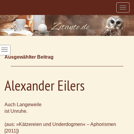
Togg
navig
Ausgewählter Beitrag
Alexander Eilers
Auch Langeweile
ist Unruhe.
(aus: »Kätzereien und Underdogmen« – Aphorismen
[2011])