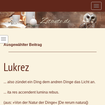
Togg
navig
Ausgewählter Beitrag
Lukrez
... also zündet ein Ding dem andren Dinge das Licht an.
... ita res accendent lumina rebus.
(aus: »Von der Natur der Dinge« [De rerum natura])