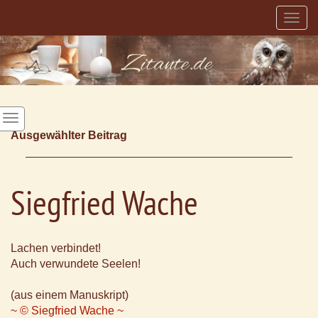
Togg
navig
Ausgewählter Beitrag
Siegfried Wache
Lachen verbindet!
Auch verwundete Seelen!
(aus einem Manuskript)
~ © Siegfried Wache ~