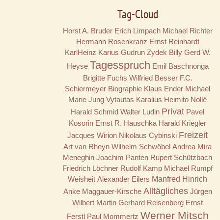
Tag-Cloud
Horst A. Bruder
Erich Limpach
Michael Richter
Hermann Rosenkranz
Ernst Reinhardt
KarlHeinz Karius
Gudrun Zydek
Billy
Gerd W.
Tagesspruch
Heyse
Emil Baschnonga
Brigitte Fuchs
Wilfried Besser
F.C.
Schiermeyer
Biographie
Klaus Ender
Michael
Marie Jung
Vytautas Karalius
Heimito Nollé
Privat
Harald Schmid
Walter Ludin
Pavel
Kosorin
Ernst R. Hauschka
Harald Kriegler
Freizeit
Jacques Wirion
Nikolaus Cybinski
Art van Rheyn
Wilhelm Schwöbel
Andrea Mira
Meneghin
Joachim Panten
Rupert Schützbach
Friedrich Löchner
Rudolf Kamp
Michael Rumpf
Weisheit
Alexander Eilers
Manfred Hinrich
Alltägliches
Anke Maggauer-Kirsche
Jürgen
Wilbert
Martin Gerhard Reisenberg
Ernst
Werner Mitsch
Ferstl
Paul Mommertz